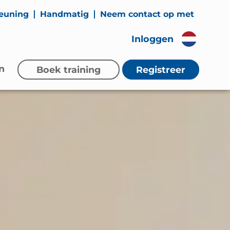
euning
Handmatig
Neem contact op met
Inloggen
n
Boek training
Registreer