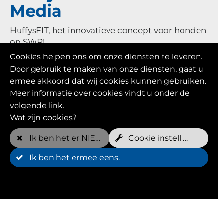
Media
HuffysFIT, het innovatieve concept voor honden
op SWR!
Cookies helpen ons om onze diensten te leveren.
Dankzij ons optreden op SWR leren steeds
Door gebruik te maken van onze diensten, gaat u
meer mensen HuffysFIT kennen.
ermee akkoord dat wij cookies kunnen gebruiken.
Hondeneigenaren in heel Duitsland vertrouwen
Meer informatie over cookies vindt u onder de
op ons om hun geliefde viervoeters te helpen
volgende link.
gezond en fit te blijven.
Wat zijn cookies?
We zijn er trots op dat we honden kunnen
Ik ben het er NIET mee eens
Cookie instellingen
helpen een actief en gelukkig leven te leiden
Ik ben het ermee eens.
met onze onderwater loopbanden.
Laat uw hond deel uitmaken van het HuffysFIT
succesverhaal!