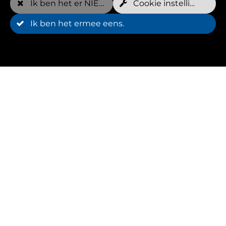
Ik ben het er NIET mee eens
Cookie instellingen
Ik ben het ermee eens.
Minimale looptijd
12 Maand(en)
Annulering
kan worden beëindigd na minimumtermijn
* Je hebt de optie om een hydro trainer toe te
voegen aan een afspraak voor een extra bedrag
van 20€.
* Na het opgebruiken van de gratis afspraken
per week op bepaalde lidmaatschapsmodellen,
wordt de aangegeven prijs per afspraak in