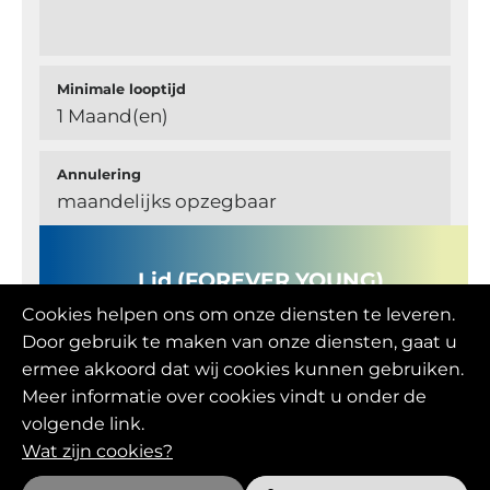
Minimale looptijd
1 Maand(en)
Annulering
maandelijks opzegbaar
Lid (FOREVER YOUNG)
Cookies helpen ons om onze diensten te leveren.
Door gebruik te maken van onze diensten, gaat u
ermee akkoord dat wij cookies kunnen gebruiken.
Maandelijkse prijs
109,00 EUR
Meer informatie over cookies vindt u onder de
volgende link.
Wat zijn cookies?
Gratis afspraken per week*
2 per hond