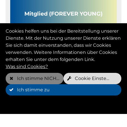
Mitglied (FOREVER YOUNG)
Cookies helfen uns bei der Bereitstellung unserer
Monatspreis
Dienste. Mit der Nutzung unserer Dienste erklären
109,00 EUR
Sie sich damit einverstanden, dass wir Cookies
verwenden. Weitere Informationen über Cookies
Kostenfreie Termine pro Woche*
erhalten Sie unter dem folgenden Link.
2 pro Hund
Was sind Cookies?
Ich stimme NICHT zu
Cookie Einstellungen
Ich stimme zu
Mindestlaufzeit
12 Monat(e)
Kündigung