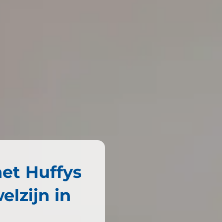
met Huffys
lzijn in