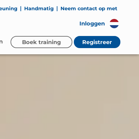
euning
Handmatig
Neem contact op met
Inloggen
n
Boek training
Registreer