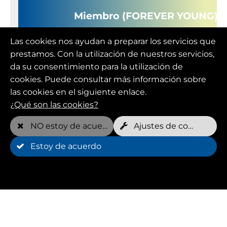
Miembro (FOREVER YOUNG)
Las cookies nos ayudan a preparar los servicios que
prestamos. Con la utilización de nuestros servicios,
Precio mensual
da su consentimiento para la utilización de
109,00 EUR
cookies. Puede consultar más información sobre
las cookies en el siguiente enlace.
Citas gratuitas por semana*
¿Qué son las cookies?
2 por perro
NO estoy de acuerdo
Ajustes de cookies
Estoy de acuerdo
Plazo mínimo
12 Mes(es)
Anulación
puede rescindirse una vez transcurrido el pla