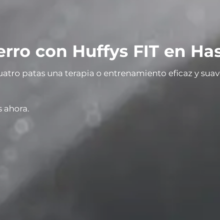
perro con Huffys FIT en H
uatro patas una
terapia o entrenamiento eficaz y sua
 ahora.