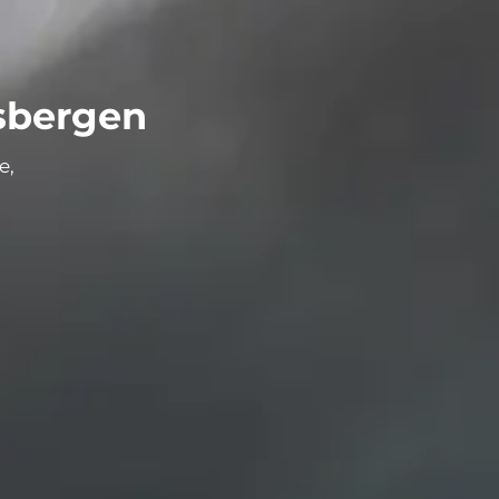
asbergen
ve
,