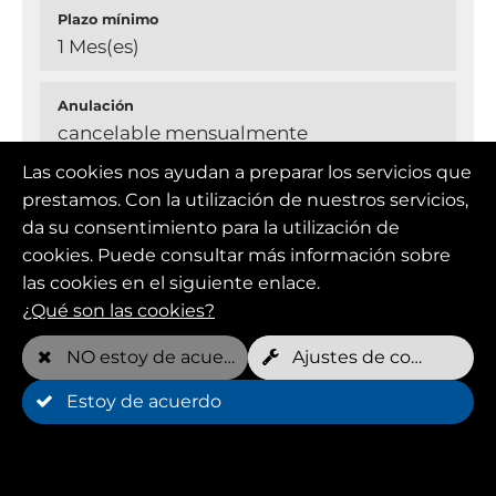
Plazo mínimo
1 Mes(es)
Anulación
cancelable mensualmente
Las cookies nos ayudan a preparar los servicios que
prestamos. Con la utilización de nuestros servicios,
Miembro (FOREVER YOUNG)
da su consentimiento para la utilización de
cookies. Puede consultar más información sobre
las cookies en el siguiente enlace.
Precio mensual
¿Qué son las cookies?
109,00 EUR
NO estoy de acuerdo
Ajustes de cookies
Citas gratuitas por semana*
Estoy de acuerdo
2 por perro