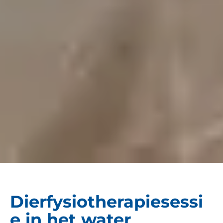
Dierfysiotherapiesessi
e in het water