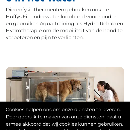
Dierenfysiotherapeuten gebruiken ook de
Huffys Fit onderwater loopband voor honden
en gebruiken Aqua Training als Hydro Rehab en
Hydrotherapie om de mobiliteit van de hond te
verbeteren en pijn te verlichten.
Cookies helpen ons om onze diensten te leveren.
Door gebruik te maken van onze diensten, gaat u
Enkele van de meest gebruikte
ermee akkoord dat wij cookies kunnen gebruiken.
technieken in deze waterhondentherapie