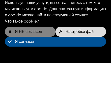
Используя наши услуги, вы соглашаетесь с тем, что
приемов, используемых в водной
мы используем cookie. Дополнительную информацию
собакотерапии, относятся:
о cookie можно найти по следующей ссылке.
Что такое cookie?
Мануальная терапия: представляет собой
сочетание массажа, растяжки и манипуляций,
Я НЕ согласен
Настройки файлов cookie
направленных на расслабление суставов и
мягких тканей и снятие боли.
Я согласен
Физиотерапевтические упражнения: Эти
упражнения специально разработаны для
животных и помогают улучшить подвижность и
силу.
Тепло- и холодотерапия: эти процедуры
помогают снять боль, уменьшить воспаление и
улучшить кровообращение.