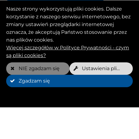
Nasze strony wykorzystują pliki cookies. Dalsze
Czy czujesz się w pełni usatysfakcjonowany?
korzystanie z naszego serwisu internetowego, bez
zmiany ustawień przeglądarki internetowej
Jeśli potrzebujesz pomocy w przyszłości lub
oznacza, że akceptują Państwo stosowanie przez
masz pytania dotyczące procesu rezerwacji lub
nas plików cookies.
obszaru administracyjnego, skontaktuj się z
Więcej szczegółów w Polityce Prywatności - czym
nami i utwórz zgłoszenie do pomocy
są pliki cookies?
technicznej. Nasz zespół wsparcia jest zawsze
pod ręką, aby rozwiązać problem tak szybko,
NIE zgadzam się
Ustawienia plików Cookies
jak to możliwe i odpowiedzieć na wszelkie
pytania.
Zgadzam się
Chcemy mieć pewność, że masz jak najlepsze
doświadczenia z naszą usługą. Dziękujemy za
zaufanie!