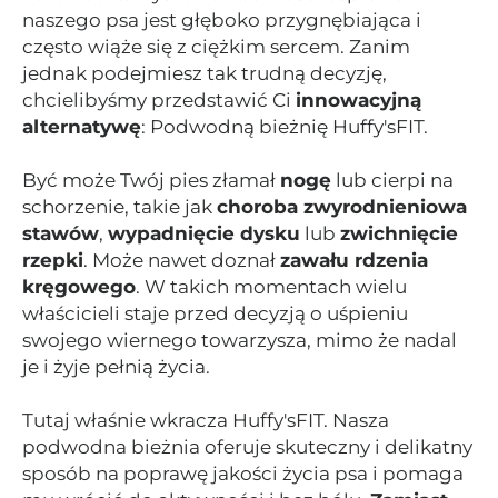
naszego psa jest głęboko przygnębiająca i
często wiąże się z ciężkim sercem. Zanim
jednak podejmiesz tak trudną decyzję,
chcielibyśmy przedstawić Ci
innowacyjną
alternatywę
: Podwodną bieżnię Huffy'sFIT.
Być może Twój pies złamał
nogę
lub cierpi na
schorzenie, takie jak
choroba zwyrodnieniowa
stawów
,
wypadnięcie dysku
lub
zwichnięcie
rzepki
. Może nawet doznał
zawału rdzenia
kręgowego
. W takich momentach wielu
właścicieli staje przed decyzją o uśpieniu
swojego wiernego towarzysza, mimo że nadal
je i żyje pełnią życia.
Tutaj właśnie wkracza Huffy'sFIT. Nasza
podwodna bieżnia oferuje skuteczny i delikatny
sposób na poprawę jakości życia psa i pomaga