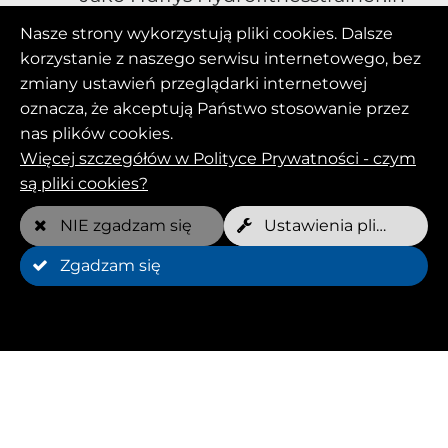
korzystasz z
UWL
(podwodnej
Nasze strony wykorzystują pliki cookies. Dalsze
bieżni) na rynku ze swoimi psami
korzystanie z naszego serwisu internetowego, bez
terapeutycznymi.
zmiany ustawień przeglądarki internetowej
oznacza, że akceptują Państwo stosowanie przez
nas plików cookies.
Jako Huffys Hydrofitnesstrainer:in
Więcej szczegółów w Polityce Prywatności - czym
poszerzasz swoje portfolio o
są pliki cookies?
atrakcyjną ofertę dodatkową i
zwiększasz swoje dochody
.
NIE zgadzam się
Ustawienia plików Cookies
Zgadzam się
Jako Huffys Hydrofitnesstrainer:in
stajesz się częścią kompetentnej
sieci Hydrotrainer w ramach
innowacyjnej koncepcji psiego
sportu fitness
.