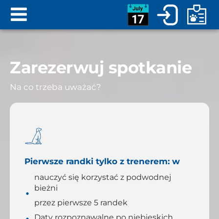
Zarezerwuj spotkanie
Na co trzeba uważać?
Pierwsze randki tylko z trenerem: w
nauczyć się korzystać z podwodnej
bieżni
przez pierwsze 5 randek
Daty rozpoznawalne po niebieskich