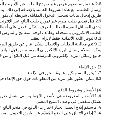
2.6
عندما يتم تقديم عرض عبر نموذج الطلب عبر الإنترنت الخا
إرسال الطلب، مع هذه الشروط العامة. بالإضافة إلى ذلك، يتم
طريق إدخال بيانات تسجيل الدخول المقابلة، شريطة أن يكون 
2.7
قبل تقديم طلب ملزم عبر نموذج طلب البائع عبر الإنترنت
إحدى الوسائل التقنية الفعالة للتعرف بشكل أفضل على أخطاء 
الطلب الإلكتروني باستخدام وظائف لوحة المفاتيح والماوس ال
2.
8 تتوفر اللغة الألمانية فقط لإبرام العقد.
2
.
9 تتم معالجة الطلبات والاتصال بشكل عام عن طريق البريد
جميع رسائل البريد الإلكتروني المرسلة من قبل البائع أو من ق
3) حق الإلغاء
3
.
1 يحق للمستهلكين عمومًا الحق في الإلغاء.
3.2
يمكن العثور على مزيد من المعلومات حول حق الإلغاء في سي
4) الأسعار وشروط الدفع
4.
1 الأسعار المعروضة هي الأسعار الإجمالية التي تشمل ضريب
بشكل منفصل في وصف المنتج المعني.
4.
2 سيتم إبلاغ العميل بخيار (خيارات) الدفع في متجر البائع عبر الإنترنت.
4
.
3 إذا تم الاتفاق على الدفع المُقدَّم عن طريق التحويل المصرفي، يكون الدفع مستحقًا فور إبرام العقد، ما لم يتفق الطرفان على تاريخ استحقاق لاحق.