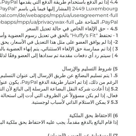
4
.4
PayPal، المتاحة على https://www.paypal.com/de/webapps/mpp/ua/privacywax-full.
4.5 - حق الإلغاء الخاص في حالة تعديل السعر
1
- تحتفظ "Huffy's Fit" بالحق في تعديل رسوم العضوية وأسعار خدماتنا على فترات زمنية معقولة. سيتم إخطار الأعضاء بمثل هذه التعديلات في الأسعار كتابيًا قبل 30 يومًا على الأقل.
2-
إذا لم يوافق العضو على مثل هذا التعديل في الأسعار، يحق له/لها الحق في إلغا
3
) إذا تم ممارسة حق الإلغاء الاستثنائي، يتم إنهاء العضوية
4
) سيتم رد أي دفعات مقدمة تم سدادها إلى العضو وفقًا لذلك
5) شروط التسليم والإرسال
5.
1 يتم تسليم البضائع عن طريق الإرسال إلى عنوان التسليم 
الرغم من ذلك، إذا تم اختيار طريقة الدفع PayPal، يكون عنوان التسليم الذي قدمه العميل إلى PayPal في وقت الدفع هو العنوان الحاسم.
5.2
إذا أعادت شركة النقل البضاعة المرسلة إلى البائع لأن ال
فعال، إذا لم يكن مسؤولاً عن الظروف التي أدت إلى استحالة ا
5.3
لا يمكن الاستلام الذاتي لأسباب لوجستية.
6) الاحتفاظ بحق الملكية
إذا قام البائع بالدفع مقدماً، يجب عليه الاحتفاظ بحق ملكية ا
7) المسؤولية عن العيوب (الضمان)