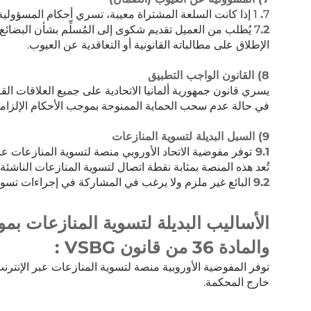
7
.
1 إذا كانت السلعة المشتراة معيبة، تسري أحكام المسؤولية القانونية عن العيوب.
.2
7
يُطلب من العميل تقديم شكوى إلى المُسلِّم بشأن البضائع ا
الإطلاق على مطالباته القانونية أو التعاقدية عن العيوب.
8) القانون الواجب التطبيق
يسري قانون جمهورية ألمانيا الاتحادية على جميع العلاقات القان
في حالة عدم سحب الحماية الممنوحة بموجب الأحكام الإلزامية
9) السبل البديلة لتسوية المنازعات
9.1
توفر مفوضية الاتحاد الأوروبي منصة لتسوية المنازعات عبر الإنترنت على الرابط ا
تُعد هذه المنصة بمثابة نقطة اتصال لتسوية المنازعات الناشئ
9.2
البائع غير ملزم ولا يرغب في المشاركة في إجراءات تسوية
والمادة 36 من قانون VSBG :
توفر المفوضية الأوروبية منصة لتسوية المنازعات عبر الإنترنت ( OS ) يمكنك من خل
خارج المحكمة.