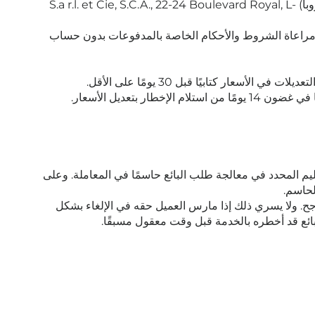
إذا تم الدفع باستخدام طريقة الدفع التي يقدمها PayPal، تتم معالجة الدفع عبر مزود خدمة الدفع PayPal (أوروبا) PayPal (أوروبا) S.a r.l. et Cie, S.C.A., 22-24 Boulevard Royal, L-
https://www.paypal.com/de/webapps/mpp/ua/user أو - إذا لم يكن لدى العميل حساب PayPal - مع مراعاة الشروط والأحكام الخاصة بالمدفوعات بدون حساب
بتعديل الأسعار.
ليم المحدد في معالجة طلب البائع حاسمًا في المعاملة. وعلى
ناجح. ولا يسري ذلك إذا مارس العميل حقه في الإلغاء بشكل
لبائع قد أخطره بالخدمة قبل وقت معقول مسبقًا.