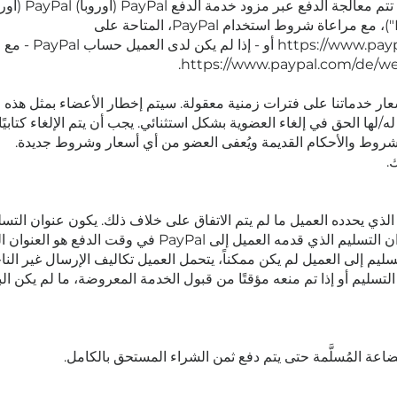
2449 Luxembourg (المشار إليها فيما يلي باسم "PayPal")، مع مراعاة شروط استخدام PayPal، المتاحة على
agreement-full
ء العضوية بشكل استثنائي. يجب أن يتم الإلغاء كتابيًا في غضون 14 يومًا من استلام الإخطار 
 بالشروط والأحكام القديمة ويُعفى العضو من أي أسعار وشروط جديدة.
.
الذي يحدده العميل ما لم يتم الاتفاق على خلاف ذلك. يكون عنوان التس
تسليم إلى العميل لم يكن ممكناً، يتحمل العميل تكاليف الإرسال غير ال
لتسليم أو إذا تم منعه مؤقتًا من قبول الخدمة المعروضة، ما لم يكن ا
لبضاعة المُسلَّمة حتى يتم دفع ثمن الشراء المستحق بالكامل.