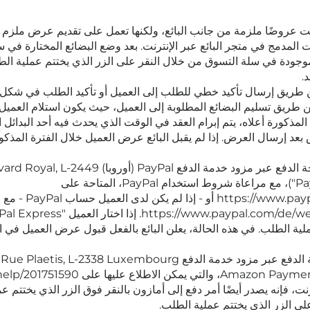
 المدمج في متجر البائع عبر الإنترنت. بعد وضع البضائع المختارة في س
ئع الموجودة في سلة التسوق من خلال النقر على الزر الذي يختتم عملية ال
.
ريق إرسال تأكيد خطي للطلب إلى العميل أو تأكيد الطلب في شكل نص
عن طريق تسليم البضائع المطلوبة إلى العميل، حيث يكون استلام العميل
مذكورة أعلاه، يتم إبرام العقد في الوقت الذي يحدث فيه أحد البدائل الم
عد إرسال العرض. إذا لم يقبل البائع عرض العميل خلال الفترة المذكو
إذا تم تحديد طريقة الدفع "PayPal Express"، تتم
L-2449 Luxembourg (المشار إليها فيما يلي باسم: "PayPal")، مع مراعاة شروط استخدام PayPal، المتاحة على
agreement-full
قر على الزر الذي ينهي عملية الطلب. في هذه الحالة، يعلن البائع بالفعل قبول عرض ا
، فإنه يصدر أيضًا أمر دفع إلى أمازون بالنقر فوق الزر الذي يختتم عم
على الزر الذي يختتم عملية الطلب.