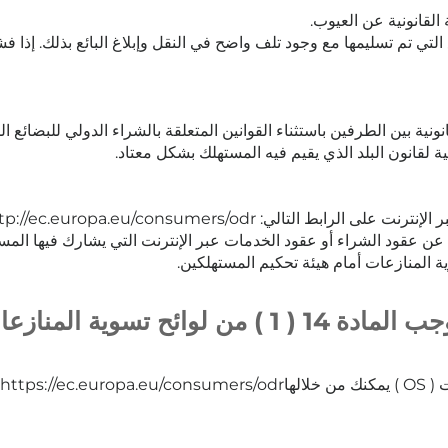
لتي تم تسليمها مع وجود تلف واضح في النقل وإبلاغ البائع بذلك. إذا ف
ونية بين الطرفين باستثناء القوانين المتعلقة بالشراء الدولي للبضائع ال
 لقانون البلد الذي يقيم فيه المستهلك بشكل معتاد.
لتالي: http://ec.europa.eu/consumers/odr
ة عن عقود الشراء أو عقود الخدمات عبر الإنترنت التي يشارك فيها الم
 المنازعات أمام هيئة تحكيم المستهلكين.
الأساليب البديلة لتسوية المنازعات بموجب المادة 14 
الها
https://ec.europa.eu/consumers/odr