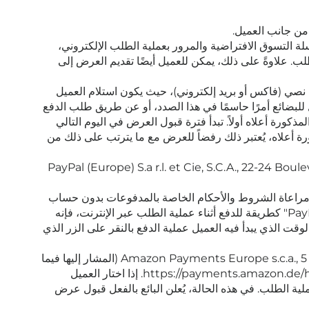
لة التسوق الافتراضية والمرور بعملية الطلب الإلكتروني،
طلب. علاوةً على ذلك، يمكن للعميل أيضًا تقديم العرض إلى
ي (فاكس أو بريد إلكتروني)، حيث يكون استلام العميل
 للبضائع أمرًا حاسمًا في هذا الصدد، أو عن طريق طلب الدفع
ذكورة أعلاه أولاً. تبدأ فترة قبول العرض في اليوم التالي
رة أعلاه، يُعتبر ذلك رفضاً للعرض مع ما يترتب على ذلك من
 معالجة الدفع عبر مزود خدمة الدفع PayPal (أوروبا) PayPal (Europe) S.a r.l. et Cie, S.C.A., 22-24 Boulevard Royal, L-2449
https://www.paypal.com/de/webapps/mpp/ua/user أو - إذا لم يكن لدى العميل حساب PayPal - مع مراعاة الشروط والأحكام الخاصة بالمدفوعات بدون حساب
PayPal، المتاحة على https://www.paypal.com/de/webapps/mpp/ua/privacywax-full. إذا اختار العميل "PayPal Express" كطريقة للدفع أثناء عملية الطلب عبر الإنترنت، فإنه
لعميل في الوقت الذي يبدأ فيه العميل عملية الدفع بالنقر على الزر الذي
إذا تم تحديد طريقة الدفع "مدفوعات أمازون"، تتم معالجة الدفع عبر مزود خدمة الدفع Amazon Payments Europe s.c.a., 5 Rue Plaetis, L-2338 Luxembourg (المشار إليها فيما
يلي باسم: "Amazon")، وفقًا لاتفاقية مستخدم Amazon Payments Europe، والتي يمكن الاطلاع عليها على https://payments.amazon.de/help/201751590. إذا اختار العميل
لية الطلب. في هذه الحالة، يُعلن البائع بالفعل قبول عرض