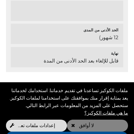
الحد الأدنى من المدى
12 شهور)
نهاية
قابل للإلغاء بعد الحد الأدنى من المدة
* يمكنك اختيار إضافة مدرب هيدروليكي إلى موعدك، ولكن
ملفات الكوكيز تساعدنا في تقديم خدماتنا. استخدامك لخدماتنا
عليك دفع 20 يورو إضافية.
يعد بمثابة إقرار منك بموافقتك على استخدامنا لملفات الكوكيز.
: : في إطار بعض نماذج العضوية، بعد استنفاد المواعيد
ستحصل على المزيد من المعلومات عبر الرابط التالي.
الأسبوعية المجانية، يُدفع ثمن كل موعد إضافي بسعر محدد.
ما هي ملفات الكوكيز؟
لا أوافق
إعدادات ملفات تعريف الارتباط
التدريب على الكتب
تصبح عضوا الآن