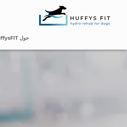
حول HuffysFIT