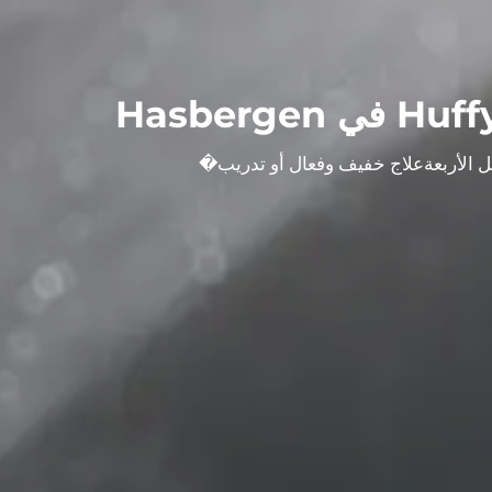
علاج خفيف وفعال أو تدريب
�