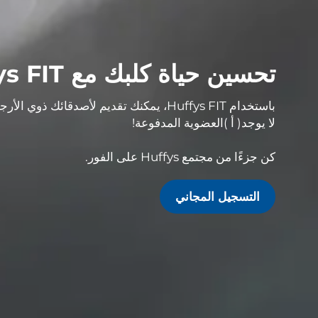
تحسين حياة كلبك مع Huffys FIT في Hasbergen
باستخدام Huffys FIT، يمكنك تقديم لأصدقائك ذوي الأرجل الأربعة
لا يوجد
( أ )
العضوية المدفوعة
!
كن جزءًا من مجتمع Huffys على الفور.
التسجيل المجاني