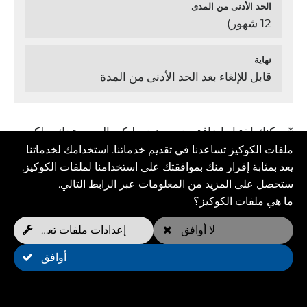
الحد الأدنى من المدى
12 شهور)
نهاية
قابل للإلغاء بعد الحد الأدنى من المدة
* يمكنك اختيار إضافة مدرب هيدروليكي إلى موعدك، ولكن
عليك دفع 20 يورو إضافية.
ملفات الكوكيز تساعدنا في تقديم خدماتنا. استخدامك لخدماتنا
: : في إطار بعض نماذج العضوية، بعد استنفاد المواعيد
يعد بمثابة إقرار منك بموافقتك على استخدامنا لملفات الكوكيز.
الأسبوعية المجانية، يُدفع ثمن كل موعد إضافي بسعر محدد.
ستحصل على المزيد من المعلومات عبر الرابط التالي.
ما هي ملفات الكوكيز؟
لا أوافق
إعدادات ملفات تعريف الارتباط
التدريب على الكتب
تصبح عضوا الآن
أوافق