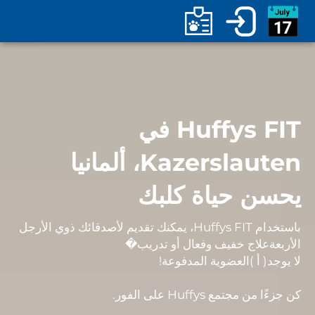
Huffys FIT في
Kazerslauten، ألمانيا
يحسن حياة كلبك
باستخدام Huffys FIT، يمكنك تقديم لأصدقائك ذوي الأرجل
الأربعة
علاج خفيف وفعال أو تدريب
�
لا يوجد
( أ )
العضوية المدفوعة
!
كن جزءًا من مجتمع Huffys على الفور.