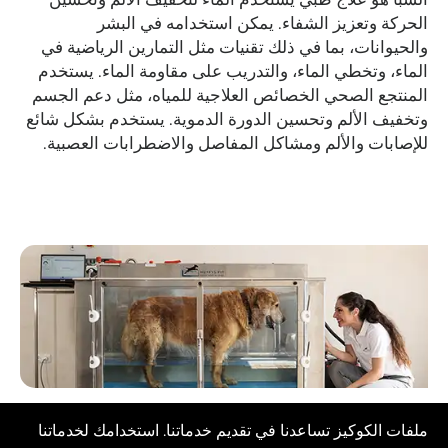
الحركة وتعزيز الشفاء. يمكن استخدامه في البشر
والحيوانات، بما في ذلك تقنيات مثل التمارين الرياضية في
الماء، وتخطي الماء، والتدريب على مقاومة الماء. يستخدم
المنتجع الصحي الخصائص العلاجية للمياه، مثل دعم الجسم
وتخفيف الألم وتحسين الدورة الدموية. يستخدم بشكل شائع
للإصابات والألم ومشاكل المفاصل والاضطرابات العصبية.
الآثار المحتملة للسبا
ملفات الكوكيز تساعدنا في تقديم خدماتنا. استخدامك لخدماتنا