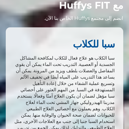
مع Huffys FIT
انضم إلى مجتمع Huffys الخاص بنا الآن.
سبا للكلاب
سبا الكلاب هو علاج فعال للكلاب لمكافحة المشاكل
الجسدية أو العصبية. التدريب تحت الماء يمكن أن يقوي
المفاصل والعضلات بلطف ويزيد من المرونة. يمكن أن
يساعد هذا التدريب على المياه أيضًا في تخفيف الألم
وتسريع عملية الشفاء من خلال إعادة التأهيل
المستهدفة في السبا. من المهم العثور على أخصائي
سبا مؤهل لضمان أن يكون العلاج آمنًا وفعالًا. يستخدم
مدربنا الهيدروليكي جهاز المشي تحت الماء لعلاج
الكلاب. وهم يعملون مع أخصائيي العلاج الطبيعي
للحيوانات لضمان صحة الحيوان والوقاية منها. يمكن
استخدام السبا جنبا إلى جنب مع العلاجات الأخرى، مثل
العلاج الطبيعي والتدليك. لذلك يمكن الجمع بين تدريب