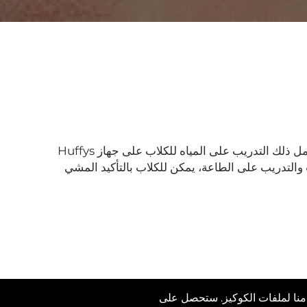
تقدم Hagen مجموعة واسعة من دروس اللياقة البدنية للكلاب والأنشطة المناسبة للكلاب من جميع الأحجام والقدرات. ويشمل ذلك التدريب على المياه للكلاب على جهاز Huffys
ب والتدريب على الطاعة، يمكن للكلاب بالتأكيد المشي
رين اللياقة البدنية للكلاب
دامنا لملفات الكوكيز. ستحصل على