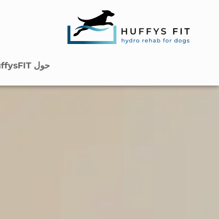
حول HuffysFIT