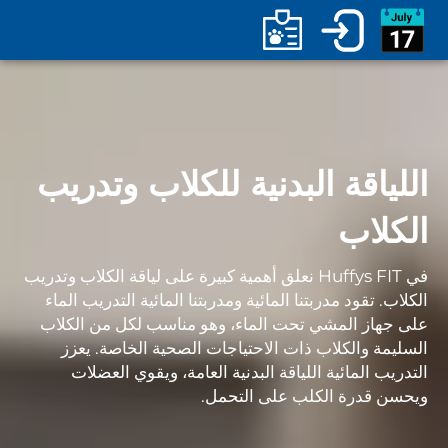
اللياقة البدنية للكلاب وتدريب
الكلاب
في Huffys FIT نعلق أهمية كبيرة على لياقة الكلاب وتدريب
الكلاب. تقود مدربتنا المائية ومدربتنا المائية التدريب الماء
على جهاز المشي تحت الماء، وهو مناسب لكل من الكلاب
السليمة والكلاب ذات الاحتياجات الصحية الخاصة. يعزز
التدريب المائية اللياقة البدنية العامة، ويقوي العضلات
ويحسن قدرة الكلب على التحمل.