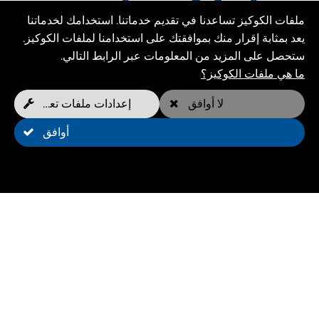
الماء؟
ملفات الكوكيز تساعدنا في تقديم خدماتنا. استخدامك لخدماتنا
يعد بمثابة إقرار منك بموافقتك على استخدامنا لملفات الكوكيز.
جهاز المشي تحت الماء هو جهاز مبتكر يسمح للكلاب بالركض
ستحصل على المزيد من المعلومات عبر الرابط التالي.
في الماء. هذا المزيج الفريد من جهاز المشي والماء يوفر طريقة
ما هي ملفات الكوكيز؟
تدريب لطيفة وفعالة. يدعم الماء وزن الكلب ، مما يخفف
المفاصل ويقوي العضلات في نفس الوقت. وهذا يجعل جهاز
لا أوافق
إعدادات ملفات تعريف الارتباط
المشي تحت الماء أداة مثالية لعلاج الكلاب وتدريب الكلاب.
فوائد العلاج المائي
أوافق
العلاج المائي هو طريقة مثبتة لتعزيز اللياقة البدنية وإعادة
التأهيل في الكلاب. فوائد العلاج المائي على جهاز المشي تحت
الماء متعددة:
تمرين صديق للمفصل
: يقلل الماء من الضغط على المفاصل ،
مما يجعله مناسبًا بشكل خاص للكلاب المصابة بالتهاب
المفاصل أو خلل التنسج الوركي أو بعد الجراحة.
بناء العضلات وصيانتها
: تساعد مقاومة الماء على تقوية
العضلات والحفاظ عليها ، وهو أمر مهم بشكل خاص للكلاب
الأكبر سنا أو الكلاب التي تعاني من ضمور العضلات.
تخفيف الألم
: الماء الدافئ يمكن أن يخفف الألم ويعزز الدورة