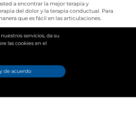
sted a encontrar la mejor terapia y
erapia del dolor y la terapia conductual. Para
nera que es fácil en las articulaciones.
 nuestros servicios, da su
re las cookies en el
y de acuerdo
tajas
ntre la terapia adecuada con Huffys FIT.
uffy's FIT puedes darle a tu perro una
a sostenible.
s FIT no hace diferencias entre un perro