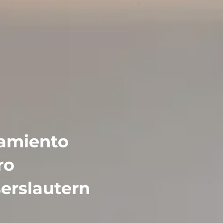
tamiento
ro
serslautern