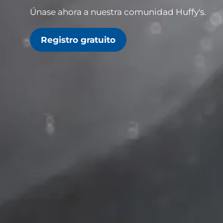
Únase ahora a nuestra comunidad Huffy's.
Registro gratuito