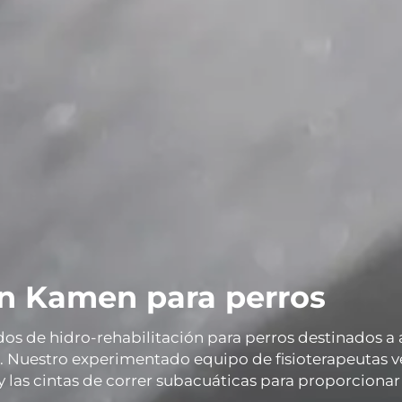
en Kamen para perros
 de hidro-rehabilitación para perros destinados a ay
. Nuestro experimentado equipo de fisioterapeutas ve
 las cintas de correr subacuáticas para proporcionar 