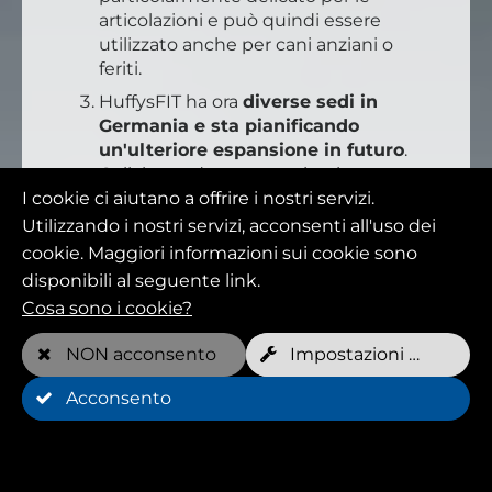
articolazioni e può quindi essere
utilizzato anche per cani anziani o
feriti.
HuffysFIT ha ora
diverse sedi in
Germania e sta pianificando
un'ulteriore espansione in futuro
.
Collaborando con veterinari e
I cookie ci aiutano a offrire i nostri servizi.
addestratori di cani, l'azienda vuole
sensibilizzare un numero sempre
Utilizzando i nostri servizi, acconsenti all'uso dei
maggiore di persone sull'importanza
cookie. Maggiori informazioni sui cookie sono
della forma fisica e della salute dei
disponibili al seguente link.
cani.
Cosa sono i cookie?
NON acconsento
Impostazioni dei cookie
Acconsento