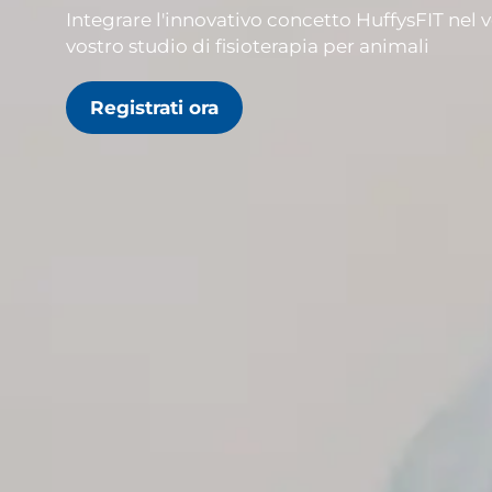
Integrare l'innovativo concetto HuffysFIT nel 
vostro studio di fisioterapia per animali
Registrati ora