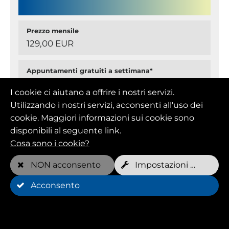
Prezzo mensile
129,00 EUR
Appuntamenti gratuiti a settimana*
2 per cane2 per cane2 per cane
I cookie ci aiutano a offrire i nostri servizi.
Utilizzando i nostri servizi, acconsenti all'uso dei
cookie. Maggiori informazioni sui cookie sono
disponibili al seguente link.
Cosa sono i cookie?
Durata minima
1 Mese/i
NON acconsento
Impostazioni dei cookie
Acconsento
Cancellazione
cancellabile mensilmente