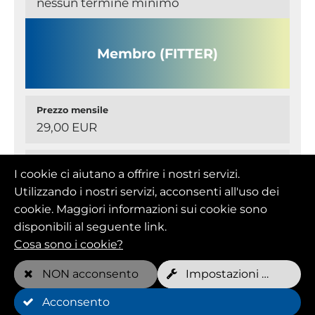
nessun termine minimo
Membro (FITTER)
Prezzo mensile
29,00 EUR
Appuntamenti gratuiti a settimana
I cookie ci aiutano a offrire i nostri servizi.
nessuno
Utilizzando i nostri servizi, acconsenti all'uso dei
cookie. Maggiori informazioni sui cookie sono
Prezzo per appuntamento*
disponibili al seguente link.
16,00 EUR
Cosa sono i cookie?
NON acconsento
Impostazioni dei cookie
Durata minima
1 Mese/i
Acconsento