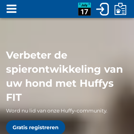
Verbeter de
spierontwikkeling van
uw hond met Huffys
FIT
Word nu lid van onze Huffy-community.
Gratis registreren