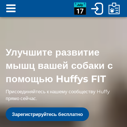
Улучшите развитие
мышц вашей собаки с
помощью Huffys FIT
Присоединяйтесь к нашему сообществу Huffy
прямо сейчас.
Зарегистрируйтесь бесплатно