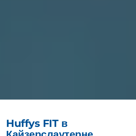
Huffys FIT в
Кайзерслаутерне