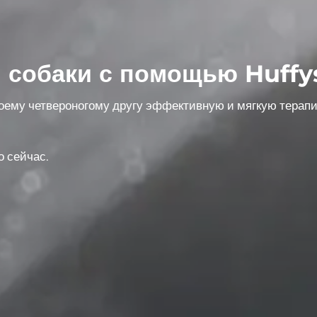
 собаки с помощью Huffys
воему четвероногому
другу эффективную и мягкую терап
о сейчас.