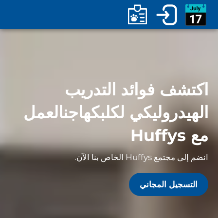
اكتشف فوائد التدريب
الهيدروليكي لكلبك
هاجن
العمل
مع Huffys
انضم إلى مجتمع Huffys الخاص بنا الآن.
التسجيل المجاني