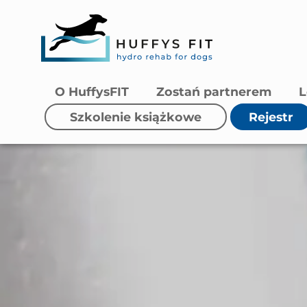
O HuffysFIT
Zostań partnerem
L
Szkolenie książkowe
Rejestr