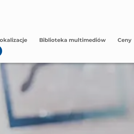
okalizacje
Biblioteka multimediów
Ceny