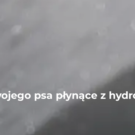
swojego psa płynące z hyd