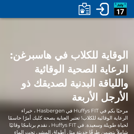
الوقاية للكلاب في هاسبرغن:
الرعاية الصحية الوقائية
واللياقة البدنية لصديقك ذو
الأرجل الأربعة
مرحبًا بكم في Huffys FIT في Hasbergen ، خبراء
الرعاية الوقائية للكلاب! تعتبر العناية بصحة كلبك أمرًا حاسمًا
لحياة طويلة وسعيدة. في Huffys FIT ، نقدم برنامجًا وقائيًا
شاملاً يتضمن طرقًا حديثة مثل أطواق المشي تحت الماء