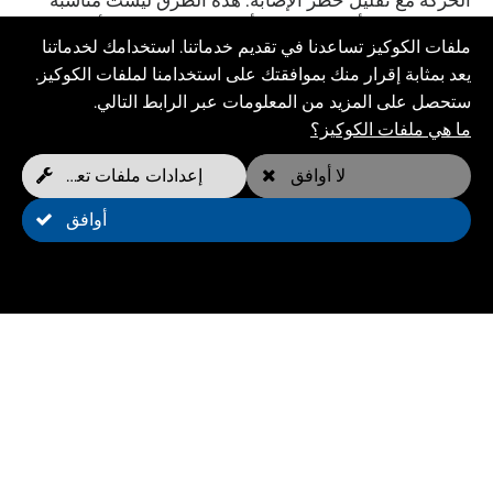
الحركة مع تقليل خطر الإصابة. هذه الطرق ليست مناسبة
فقط لإعادة التأهيل (إعادة التأهيل المائي) ، ولكن أيضًا
ملفات الكوكيز تساعدنا في تقديم خدماتنا. استخدامك لخدماتنا
ممتازة للوقاية.
يعد بمثابة إقرار منك بموافقتك على استخدامنا لملفات الكوكيز.
ستحصل على المزيد من المعلومات عبر الرابط التالي.
ما هي ملفات الكوكيز؟
لا أوافق
إعدادات ملفات تعريف الارتباط
أوافق
العلاج الطبيعي الحيواني:
الوقاية من خلال التمارين