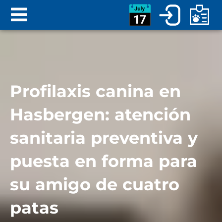
Profilaxis canina en
Hasbergen: atención
sanitaria preventiva y
puesta en forma para
su amigo de cuatro
patas