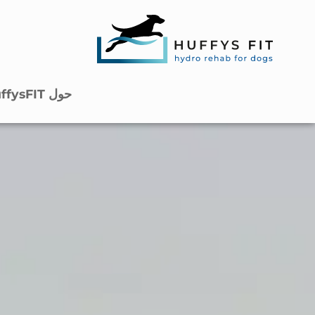
حول HuffysFIT