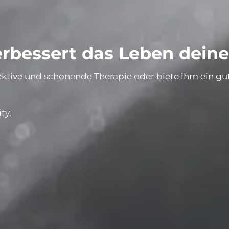
verbessert das Leben dein
ektive und schonende Therapie oder biete ihm ein gut
ty.