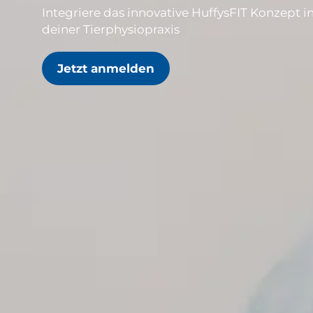
Integriere das innovative HuffysFIT Konzept 
deiner Tierphysiopraxis
Jetzt anmelden