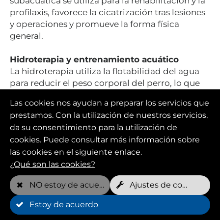
subacuática se utiliza para la rehabilitación y la
profilaxis, favorece la cicatrización tras lesiones
y operaciones y promueve la forma física
general.
Hidroterapia y entrenamiento acuático
La hidroterapia utiliza la flotabilidad del agua
para reducir el peso corporal del perro, lo que
alivia la presión sobre las articulaciones y
Las cookies nos ayudan a preparar los servicios que
permite un entrenamiento sin dolor. El
prestamos. Con la utilización de nuestros servicios,
adiestramiento acuático está dirigido por
da su consentimiento para la utilización de
hidroentrenadores y entrenadores acuáticos
cookies. Puede consultar más información sobre
especializados que garantizan que cada sesión
las cookies en el siguiente enlace.
se adapte de forma óptima al perro.
¿Qué son las cookies?
NO estoy de acuerdo
Ajustes de cookies
Estoy de acuerdo