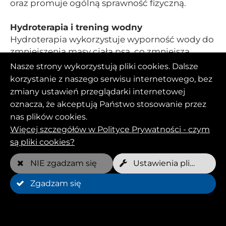
oraz promuje ogólną sprawność fizyczną.
Hydroterapia i trening wodny
Hydroterapia wykorzystuje wyporność wody do
zmniejszenia masy ciała psa, co zmniejsza
nacisk na stawy i umożliwia bezbolesny trening.
Nasze strony wykorzystują pliki cookies. Dalsze
Trening w wodzie jest prowadzony przez
korzystanie z naszego serwisu internetowego, bez
wyspecjalizowanych hydrotrenerów i trenerów
zmiany ustawień przeglądarki internetowej
wodnych, którzy zapewniają, że każda sesja jest
oznacza, że akceptują Państwo stosowanie przez
optymalnie dostosowana do psa.
nas plików cookies.
Więcej szczegółów w Polityce Prywatności - czym
są pliki cookies?
NIE zgadzam się
Ustawienia plików Cookies
Zgadzam się