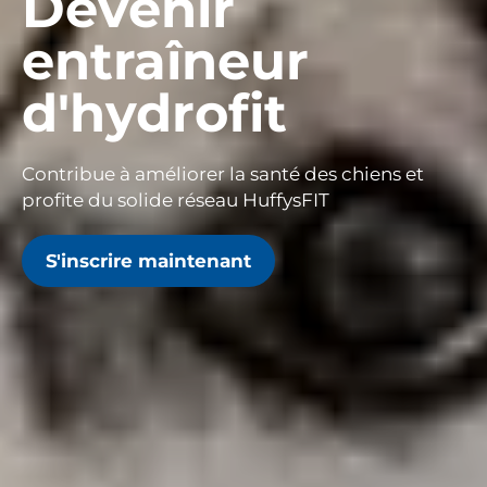
Devenir
entraîneur
d'hydrofit
Contribue à améliorer la santé des chiens et
profite du solide réseau HuffysFIT
S'inscrire maintenant