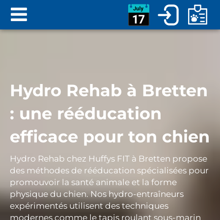
Hydro Rehab à Bretten
: une rééducation
efficace pour ton chien
Hydro Rehab chez Huffys FIT à Bretten propose
des méthodes de rééducation spécialisées pour
promouvoir la santé animale et la forme
physique du chien. Nos hydro-entraîneurs
expérimentés utilisent des techniques
modernes comme le tapis roulant sous-marin