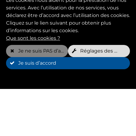
Les cookies nous aident pour la prestation de nos
services. Avec l’utilisation de nos services, vous
déclarez être d’accord avec l’utilisation des cookies.
Cliquez sur le lien suivant pour obtenir plus
d’informations sur les cookies.
Que sont les cookies ?
Je ne suis PAS d’accord
Réglages des cookies
Je suis d’accord
Aqua Training pour
une rééducation ciblée
L'entraînement aquatique est une méthode
douce mais efficace pour améliorer la condition
physique des chiens et favoriser la rééducation.
Nos hydrotrainers de Bretten élaborent des plans
d'entraînement sur mesure qui renforcent la