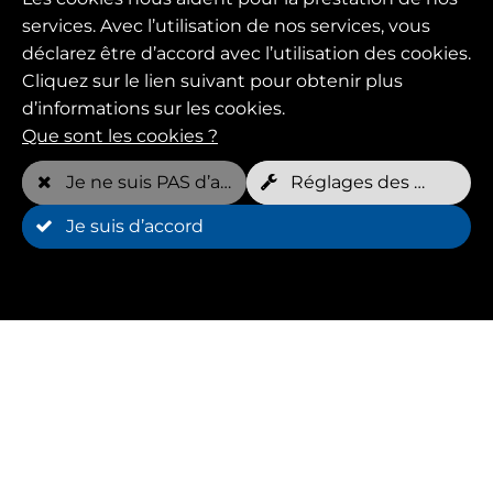
services. Avec l’utilisation de nos services, vous
déclarez être d’accord avec l’utilisation des cookies.
Cliquez sur le lien suivant pour obtenir plus
d’informations sur les cookies.
Que sont les cookies ?
Avantages
Je ne suis PAS d’accord
Réglages des cookies
Avec Huffys FIT, tu peux prévenir les blessures
Je suis d’accord
chez ton compagnon à quatre pattes.
Avec Huffys FIT, tu peux détecter à temps les
problèmes de comportement chez ton
compagnon à quatre pattes.
Huffys FIT a à cœur la santé de tous les animaux.
Investis dès maintenant dans la longévité de
ton chien grâce à Huffys FIT.