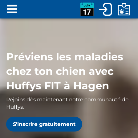
Préviens les maladies
chez ton chien avec
Huffys FIT à
Hagen
Rejoins dès maintenant notre communauté de
Huffys.
S'inscrire gratuitement