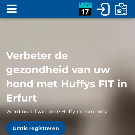
Verbeter de
gezondheid van uw
hond met Huffys FIT in
Erfurt
Word nu lid van onze Huffy-community.
Gratis registreren