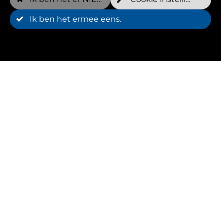
Ik ben het ermee eens.
Voordelen
Een ervaren dierenfysiotherapeut ontwikkelt
individuele therapieplannen op basis van de
behoeften en doelen van elk dier. Ze maken
gebruik van onderwater loopbanden en andere
technieken zoals hydrotherapie en canine fitness
om de gezondheid van dieren te bevorderen en
hun mobiliteit te verbeteren.
Feiten over
dierenfysiotherapeuten
In Erfurt vindt u gekwalificeerde
dierenfysiotherapeuten die zorgen voor het