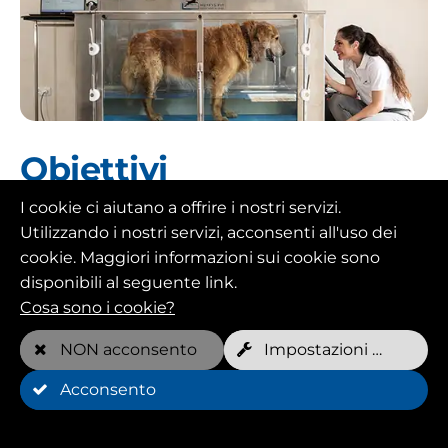
Obiettivi
I cookie ci aiutano a offrire i nostri servizi.
La fisioterapia animale mira a migliorare la
mobilità, la forza e la resistenza degli animali e
Utilizzando i nostri servizi, acconsenti all'uso dei
ad aiutarli a riabilitarsi dopo un infortunio o un
cookie. Maggiori informazioni sui cookie sono
intervento chirurgico. I tapis roulant subacquei
disponibili al seguente link.
e l'idroterapia sono approcci popolari nella
Cosa sono i cookie?
fisioterapia animale per aiutare i cani a
NON acconsento
Impostazioni dei cookie
recuperare e riabilitarsi.
Acconsento
Vantaggi