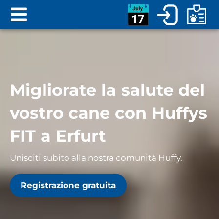
Migliorate la salute del
vostro cane con Huffys
FIT a Erfurt
Unisciti subito alla nostra comunità Huffy.
Registrazione gratuita