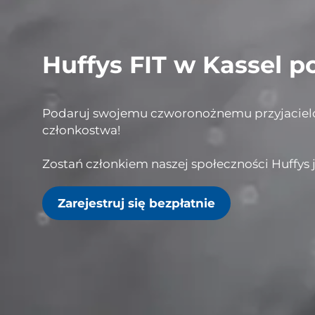
Huffys FIT w Kassel p
Podaruj swojemu czworonożnemu przyjacielowi 
członkostwa!
Zostań członkiem naszej społeczności Huffys j
Zarejestruj się bezpłatnie