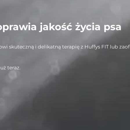
oprawia jakość życia psa
skuteczną i delikatną terapię z Huffys FIT lub zaof
uż teraz.