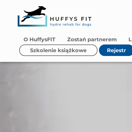
O HuffysFIT
Zostań partnerem
L
Szkolenie książkowe
Rejestr