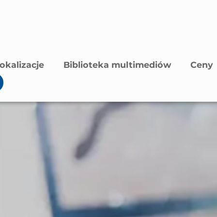
okalizacje
Biblioteka multimediów
Ceny