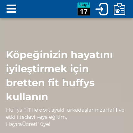
Köpeğinizin hayatını
iyileştirmek için
bretten fit huffys
kullanın
Huffys FIT ile dört ayaklı arkadaşlarınıza
Hafif ve
etkili tedavi veya eğitim
,
Hayır
a
Ücretli üye
!