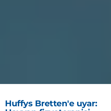
Huffys Bretten'e uyar: