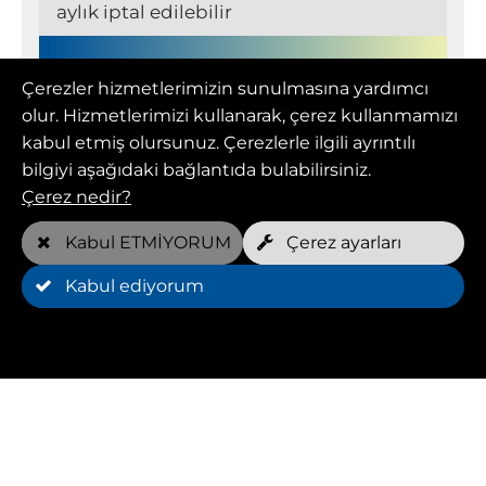
aylık iptal edilebilir
Üye (FOREVER YOUNG)
Çerezler hizmetlerimizin sunulmasına yardımcı
olur. Hizmetlerimizi kullanarak, çerez kullanmamızı
kabul etmiş olursunuz. Çerezlerle ilgili ayrıntılı
bilgiyi aşağıdaki bağlantıda bulabilirsiniz.
Aylık fiyat
Çerez nedir?
109,00 EUR
Kabul ETMİYORUM
Çerez ayarları
Haftalık ücretsiz randevular*
Kabul ediyorum
2 köpek başına
Minimum süre
12 Ay(lar)