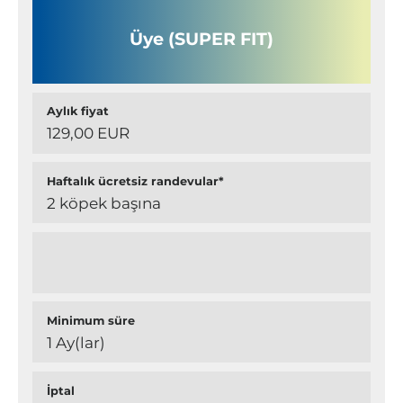
Üye (SUPER FIT)
Aylık fiyat
129,00 EUR
Haftalık ücretsiz randevular*
2 köpek başına
Minimum süre
1 Ay(lar)
İptal