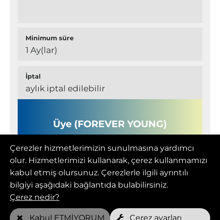
Minimum süre
1 Ay(lar)
İptal
aylık iptal edilebilir
Üye (FOREVER YOUNG)
Çerezler hizmetlerimizin sunulmasına yardımcı
olur. Hizmetlerimizi kullanarak, çerez kullanmamızı
Aylık fiyat
kabul etmiş olursunuz. Çerezlerle ilgili ayrıntılı
109,00 EUR
bilgiyi aşağıdaki bağlantıda bulabilirsiniz.
Çerez nedir?
Haftalık ücretsiz randevular*
2 köpek başına
Kabul ETMİYORUM
Çerez ayarları