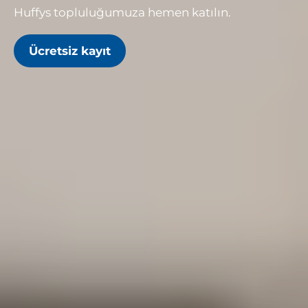
Huffys topluluğumuza hemen katılın.
Ücretsiz kayıt