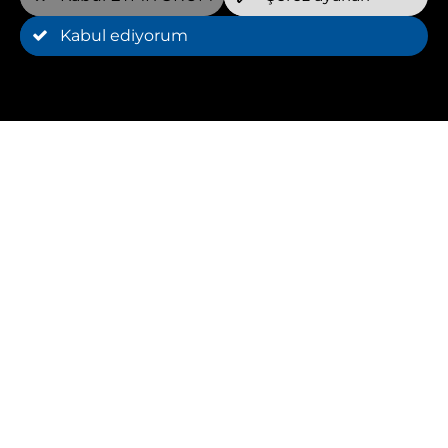
Kabul ediyorum
Minimum süre
12 Ay(lar)
İptal
asgari süre sonunda feshedilebilir
* Rezervasyonunuza bir hidrolik eğitmen
eklemeyi seçebilirsiniz, ancak ekstra 20 € 'dur.
* Bazı üyelik modellerinde, her hafta ücretsiz
rezervasyon bittikten sonra her ek rezervasyon
belirtilen fiyattan ücretlendirilir.