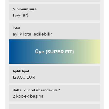
Minimum süre
1 Ay(lar)
İptal
aylık iptal edilebilir
Üye (SUPER FIT)
Aylık fiyat
129,00 EUR
Haftalık ücretsiz randevular*
2 köpek başına