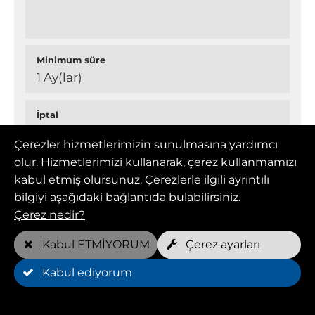
Minimum süre
1 Ay(lar)
İptal
aylık iptal edilebilir
Çerezler hizmetlerimizin sunulmasına yardımcı
olur. Hizmetlerimizi kullanarak, çerez kullanmamızı
kabul etmiş olursunuz. Çerezlerle ilgili ayrıntılı
Üye (FOREVER YOUNG)
bilgiyi aşağıdaki bağlantıda bulabilirsiniz.
Çerez nedir?
Aylık fiyat
Kabul ETMİYORUM
Çerez ayarları
109,00 EUR
Kabul ediyorum
Haftalık ücretsiz randevular*
2 köpek başına