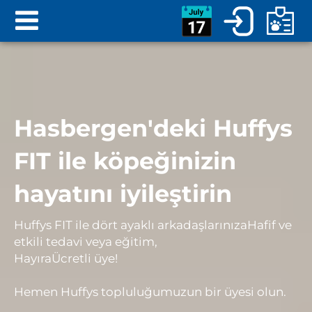
Hasbergen'deki Huffys
FIT ile köpeğinizin
hayatını iyileştirin
Huffys FIT ile dört ayaklı arkadaşlarınıza
Hafif ve
etkili tedavi veya eğitim
,
Hayır
a
Ücretli üye
!
Hemen Huffys topluluğumuzun bir üyesi olun.