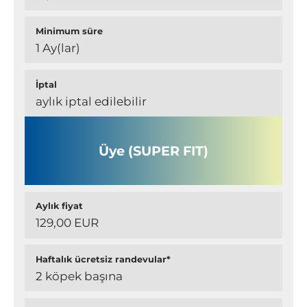
Minimum süre
1 Ay(lar)
İptal
aylık iptal edilebilir
Üye (SUPER FIT)
Aylık fiyat
129,00 EUR
Haftalık ücretsiz randevular*
2 köpek başına