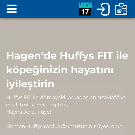
Hagen'de Huffys FIT ile
köpeğinizin hayatını
iyileştirin
Huffys FIT ile dört ayaklı arkadaşlarınıza
Hafif ve
etkili tedavi veya eğitim
,
Hayır
a
Ücretli üye
!
Hemen Huffys topluluğumuzun bir üyesi olun.