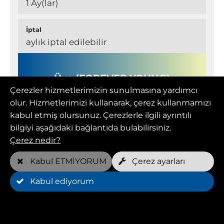
1 Ay(lar)
İptal
aylık iptal edilebilir
Üye (FOREVER YOUNG)
Çerezler hizmetlerimizin sunulmasına yardımcı
olur. Hizmetlerimizi kullanarak, çerez kullanmamızı
kabul etmiş olursunuz. Çerezlerle ilgili ayrıntılı
Aylık fiyat
bilgiyi aşağıdaki bağlantıda bulabilirsiniz.
109,00 EUR
Çerez nedir?
Haftalık ücretsiz randevular*
Kabul ETMİYORUM
Çerez ayarları
2 köpek başına
Kabul ediyorum